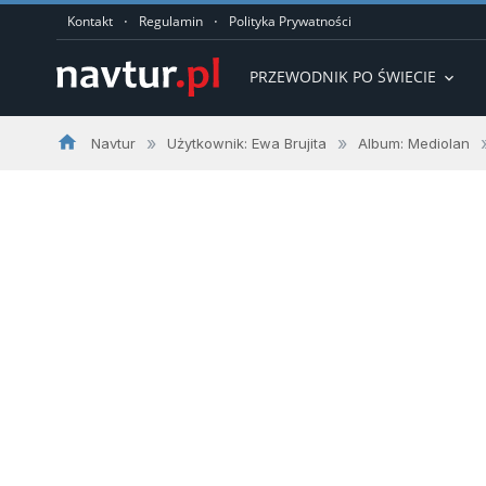
·
·
Kontakt
Regulamin
Polityka Prywatności
PRZEWODNIK PO ŚWIECIE
expand_more
home
»
»
Navtur
Użytkownik: Ewa Brujita
Album: Mediolan