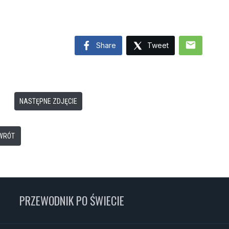
mail
Share
Tweet
NASTĘPNE ZDJĘCIE
WRÓT
PRZEWODNIK PO ŚWIECIE