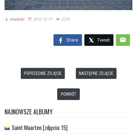
marecki
2012-12-17
2725
person
date_range
remove_red_eye
mail
Share
Tweet
POPRZEDNIE ZDJĘCIE
NASTĘPNE ZDJĘCIE
POWRÓT
NAJNOWSZE ALBUMY
Saint Maarten [zdjęcia: 15]