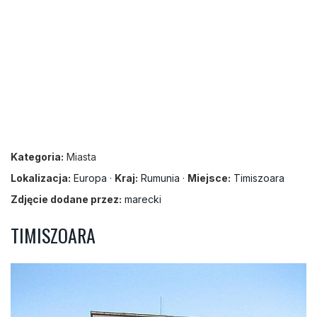
Kategoria:
Miasta
Lokalizacja:
Europa
·
Kraj:
Rumunia
·
Miejsce:
Timiszoara
Zdjęcie dodane przez:
marecki
TIMISZOARA