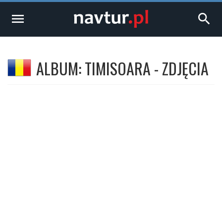
menu
search
ALBUM: TIMISOARA - ZDJĘCIA