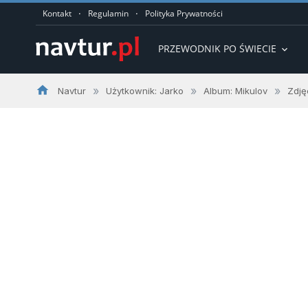
·
·
Kontakt
Regulamin
Polityka Prywatności
PRZEWODNIK PO ŚWIECIE
expand_more
home
»
»
»
Navtur
Użytkownik: Jarko
Album: Mikulov
Zdję