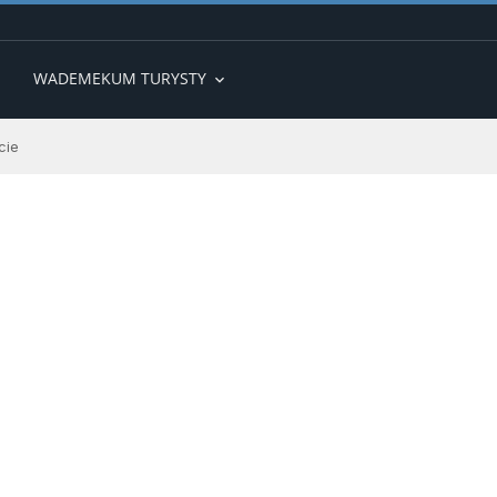
WADEMEKUM TURYSTY
expand_more
cie