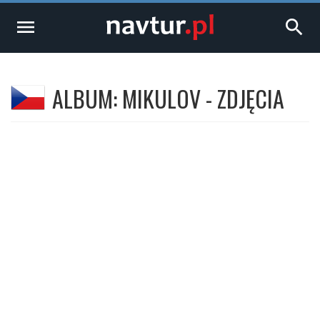
menu
search
ALBUM: MIKULOV - ZDJĘCIA