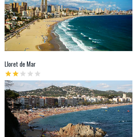
Lloret de Mar
star
star
star
star
star