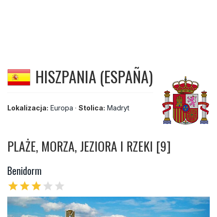
HISZPANIA (ESPAÑA)
Lokalizacja:
Europa
·
Stolica:
Madryt
PLAŻE, MORZA, JEZIORA I RZEKI [9]
Benidorm
star
star
star
star
star