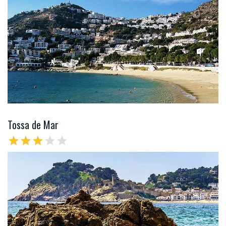
Tossa de Mar
star
star
star
star
star